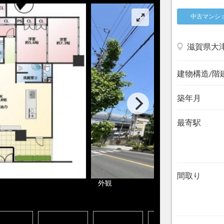
中古マンシ
滋賀県大
建物構造/階
築年月
最寄駅
間取り
外観