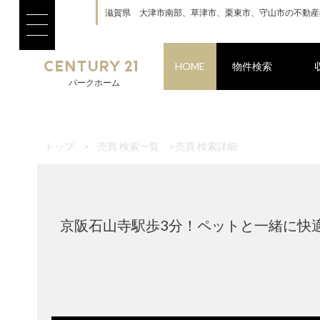
滋賀県 大津市南部、草津市、栗東市、守山市の不動産
HOME
物件検索
パークホーム
トップ
>
売買 検索一覧
>
売買 検索詳細
京阪石山寺駅歩3分！ペットと一緒に快適