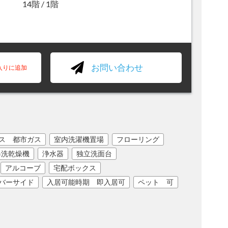
14階 / 1階
お問い合わせ
入りに追加
ス 都市ガス
室内洗濯機置場
フローリング
器洗乾燥機
浄水器
独立洗面台
アルコーブ
宅配ボックス
バーサイド
入居可能時期 即入居可
ペット 可