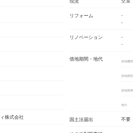
空室
現況
-
リフォーム
-
-
リノベーション
-
借地期間・地代
借地機関
借地権契
借地権満
地代
ィ株式会社
不要
国土法届出