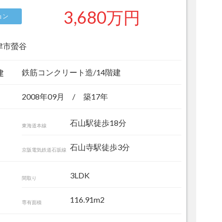
3,680万円
ョン
津市螢谷
鉄筋コンクリート造/14階建
建
2008年09月 / 築17年
石山駅徒歩18分
東海道本線
石山寺駅徒歩3分
京阪電気鉄道石坂線
3LDK
間取り
エントランス
116.91m
2
専有面積