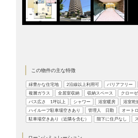
この物件の主な特徴
緑豊かな住宅地
2沿線以上利用可
バリアフリー
複層ガラス
全居室収納
収納スペース
クローゼ
バス広さ 1坪以上
シャワー
浴室暖房
浴室乾
ハイルーフ駐車場空きあり
管理人 日勤
オート
駐車場空きあり（近隣を含む）
階下に住戸なし
ローンシミュレーション