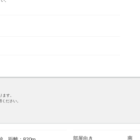
さい。
ります。
用ください。
南
部屋向き
校 距離：820m