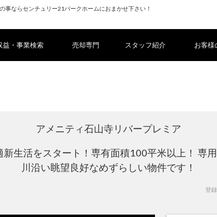
の事ならセンチュリー21パークホームにおまかせ下さい！
収益・事業検索
売却専門
スタッフ紹介
お客様
アメニティ石山寺リバープレミア
新生活をスタート！専有面積100平米以上！ 専用
川沿い眺望良好なめずらしい物件です！
登録