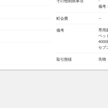
-
その他制限事項
備考
--
町会費
専用
備考
ペッ
400
セブ
先物
取引態様