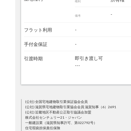
権利
-
備考
-
フラット利用
-
手付金保証
即引き渡し可
引渡時期
---
(公社) 全国宅地建物取引業保証協会会員
(公社) 滋賀県宅地建物取引業協会会員 滋賀知事（6）2691
(公社) 近畿地区不動産公正取引協議会加盟
株式会社センチュリー21・ジャパン
一般建設業（滋賀県知事許可、第022792号）
住宅瑕疵担保責任保険