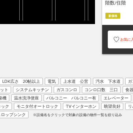
階数/住階
新価格
お気に
LDK広さ 20帖以上
電気
上水道 公営
汚水 下水道
ガ
ット
システムキッチン
ガスコンロ
コンロ口数 三口
食
燥機
温水洗浄便座
バルコニー バルコニー有
エレベーター
ロック
モニタ付オートロック
TVインターホン
眺望良好
リ
スロップシンク
※設備名をクリックで対象の設備の物件一覧を絞り込み