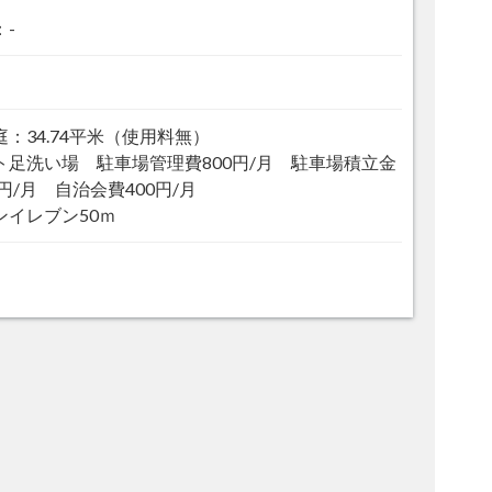
：-
庭：34.74平米（使用料無）
ト足洗い場 駐車場管理費800円/月 駐車場積立金
0円/月 自治会費400円/月
ンイレブン50ｍ