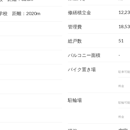
12,2
修繕積立金
校 距離：2020m
18,5
管理費
51
総戸数
-
バルコニー面積
バイク置き場
駐車可能
料金
駐輪場
駐輪可能
料金