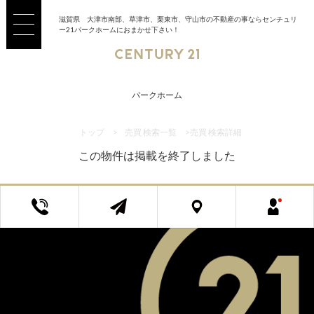
滋賀県 大津市南部、草津市、栗東市、守山市の不動産の事ならセンチュリ
ー21パークホームにおまかせ下さい！
パークホーム
トップ
>
売買 検索一覧
>
売買 検索詳細
この物件は掲載を終了しました