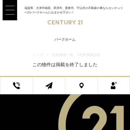
滋賀県 大津市南部、草津市、栗東市、守山市の不動産の事ならセンチュリ
ー21パークホームにおまかせ下さい！
パークホーム
トップ
>
売買 検索一覧
>
売買 検索詳細
この物件は掲載を終了しました