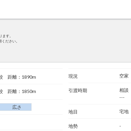
ります。
用ください。
空家
現況
 距離：1890m
相談
引渡時期
 距離：1850m
---
広さ
宅地
地目
-
地勢