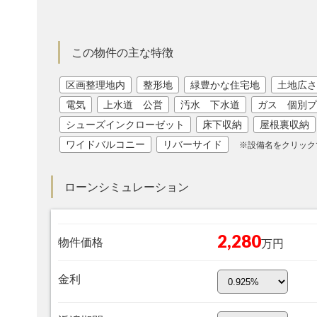
この物件の主な特徴
区画整理地内
整形地
緑豊かな住宅地
土地広さ
電気
上水道 公営
汚水 下水道
ガス 個別プ
シューズインクローゼット
床下収納
屋根裏収納
ワイドバルコニー
リバーサイド
※設備名をクリック
ローンシミュレーション
2,280
物件価格
万円
金利