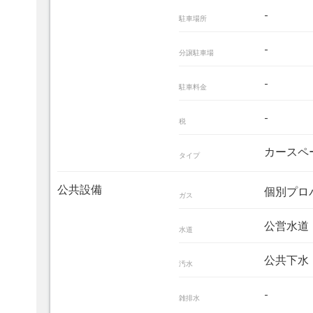
-
駐車場所
-
分譲駐車場
-
駐車料金
-
税
カースペ
タイプ
公共設備
個別プロ
ガス
公営水道
水道
公共下水
汚水
-
雑排水