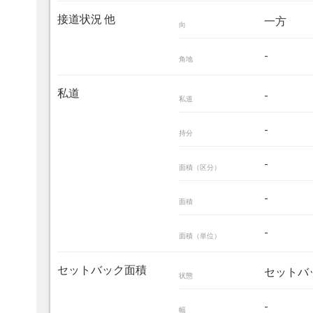
接道状況 他
一方
向
-
角地
私道
-
私道
-
持分
-
面積（区分）
-
面積
-
面積（単位）
セットバック面積
セットバ
状態
-
幅