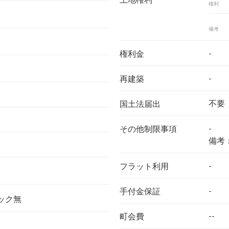
権利
備考
-
権利金
-
再建築
不要
国土法届出
-
その他制限事項
備考
-
フラット利用
-
手付金保証
ック無
--
町会費