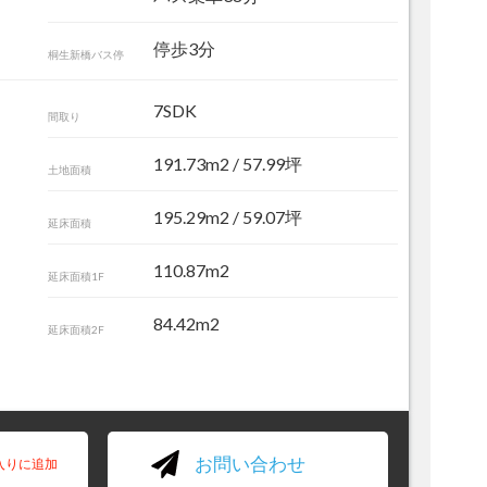
停歩3分
桐生新橋バス停
7SDK
間取り
191.73m
2
/ 57.99坪
土地面積
195.29m
2
/ 59.07坪
延床面積
110.87m2
延床面積1F
84.42m2
延床面積2F
お問い合わせ
入りに追加