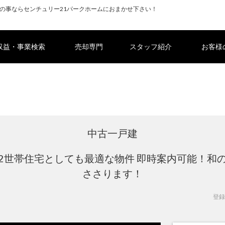
の事ならセンチュリー21パークホームにおまかせ下さい！
収益・事業検索
売却専門
スタッフ紹介
お客様
中古一戸建
2世帯住宅としても最適な物件 即時案内可能！和
ささります！
登録