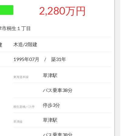
2,280万円
津市桐生１丁目
木造/2階建
建
1995年07月 / 築31年
草津駅
東海道本線
バス乗車38分
停歩3分
桐生新橋バス停
エレガントで落ち着きと重厚感のある雰囲気を
ビング リビング
草津駅
草津線
バス乗車38分