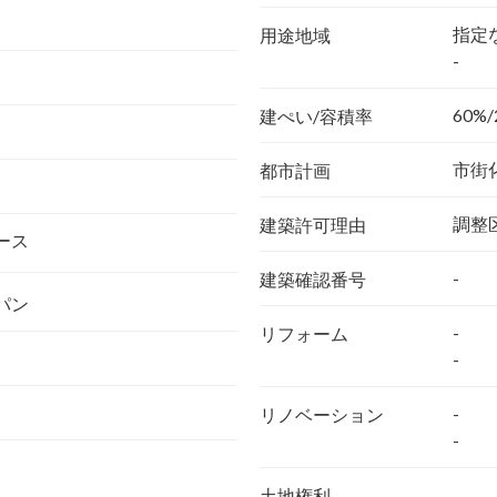
指定
用途地域
-
60%/
建ぺい/容積率
市街
都市計画
調整
建築許可理由
ース
-
建築確認番号
パン
-
リフォーム
-
-
リノベーション
-
土地権利