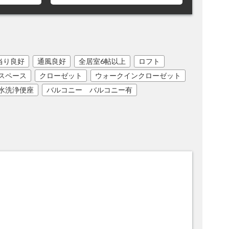
当り良好
通風良好
全居室6帖以上
ロフト
スペース
クローゼット
ウォークインクローゼット
水洗浄便座
バルコニー バルコニー有