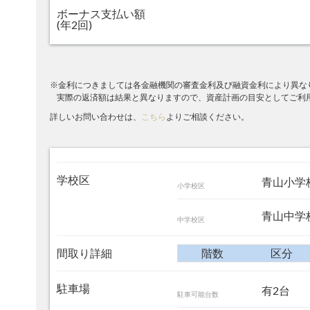
ボーナス支払い額
(年2回)
※金利につきましては各金融機関の審査金利及び融資金利により異な
実際の返済額は結果と異なりますので、資産計画の目安としてご利
詳しいお問い合わせは、
こちら
よりご相談ください。
学校区
青山小学校
小学校区
青山中学校
中学校区
間取り詳細
階数
区分
駐車場
有2台
駐車可能台数