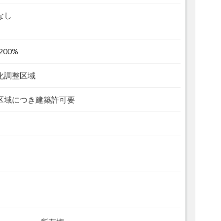
なし
200%
化調整区域
区域につき建築許可要