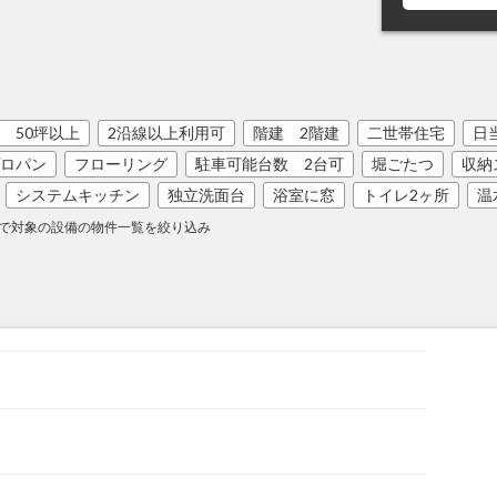
 50坪以上
2沿線以上利用可
階建 2階建
二世帯住宅
日
ロパン
フローリング
駐車可能台数 2台可
堀ごたつ
収納
システムキッチン
独立洗面台
浴室に窓
トイレ2ヶ所
温
で対象の設備の物件一覧を絞り込み