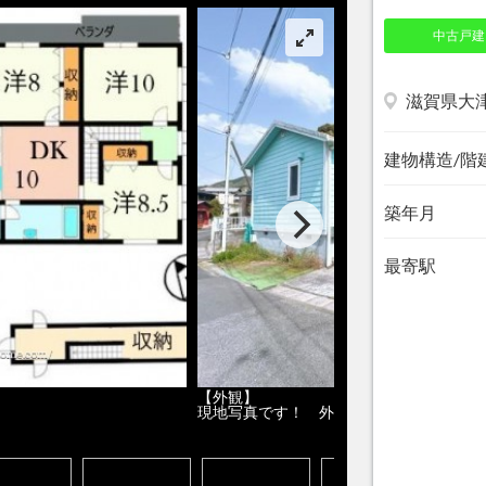
中古戸建
滋賀県大
建物構造/階
築年月
最寄駅
【外観】
現地写真です！ 外観