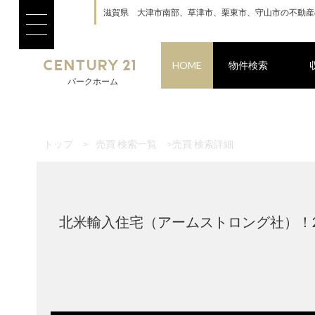
滋賀県 大津市南部、草津市、栗東市、守山市の不動産
HOME
物件検索
パークホーム
トップ
>
売買 検索一覧
>
売買 検索詳細
北米輸入住宅（アームストロング社）！