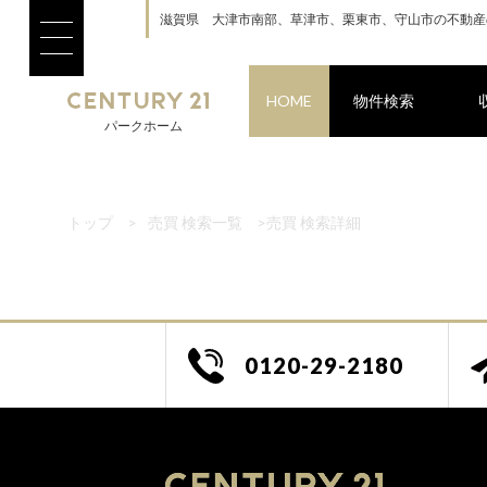
滋賀県 大津市南部、草津市、栗東市、守山市の不動産
HOME
物件検索
パークホーム
トップ
>
売買 検索一覧
>
売買 検索詳細
0120-29-2180
9:30～19:00
/li>