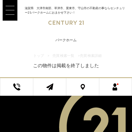
滋賀県 大津市南部、草津市、栗東市、守山市の不動産の事ならセンチュリ
ー21パークホームにおまかせ下さい！
パークホーム
トップ
>
売買 検索一覧
>
売買 検索詳細
この物件は掲載を終了しました