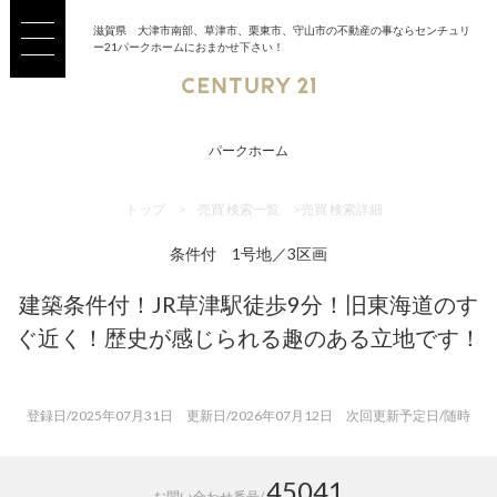
滋賀県 大津市南部、草津市、栗東市、守山市の不動産の事ならセンチュリ
ー21パークホームにおまかせ下さい！
パークホーム
トップ
>
売買 検索一覧
>
売買 検索詳細
条件付 1号地／3区画
建築条件付！JR草津駅徒歩9分！旧東海道のす
ぐ近く！歴史が感じられる趣のある立地です！
登録日/2025年07月31日 更新日/2026年07月12日 次回更新予定日/随時
45041
お問い合わせ番号/