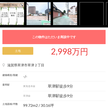
この物件はただいま商談中です
2,998万円
土地
滋賀県草津市草津２丁目
建物構造/階建
-/-
最寄駅
草津駅徒歩9分
東海道本線
草津駅徒歩9分
草津線
土地面積/坪数
99.72m
2
/ 30.16坪