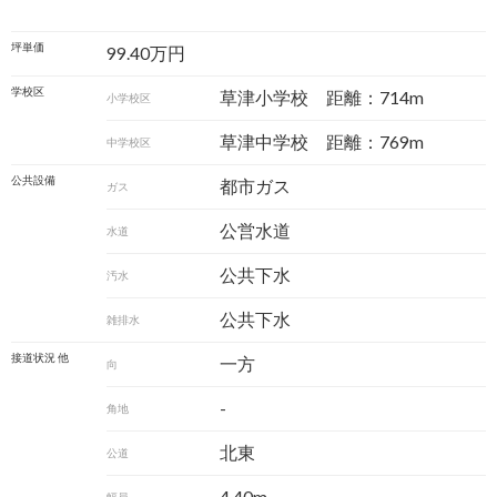
坪単価
99.40万円
学校区
草津小学校 距離：714m
小学校区
草津中学校 距離：769m
中学校区
公共設備
都市ガス
ガス
公営水道
水道
公共下水
汚水
公共下水
雑排水
接道状況 他
一方
向
-
角地
北東
公道