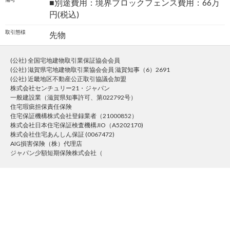
■別途費用：境界ブロックフェンス費用：66万
円(税込)
取引態様
先物
(公社) 全国宅地建物取引業保証協会会員
(公社) 滋賀県宅地建物取引業協会会員 滋賀知事（6）2691
(公社) 近畿地区不動産公正取引協議会加盟
株式会社センチュリー21・ジャパン
一般建設業（滋賀県知事許可、第022792号）
住宅瑕疵担保責任保険
住宅保証機構株式会社登録業者（21000852）
株式会社日本住宅保証検査機構JIO（A5202170)
株式会社住宅あんしん保証 (0067472)
AIG損害保険（株）代理店
ジャパン少額短期保険株式会社（