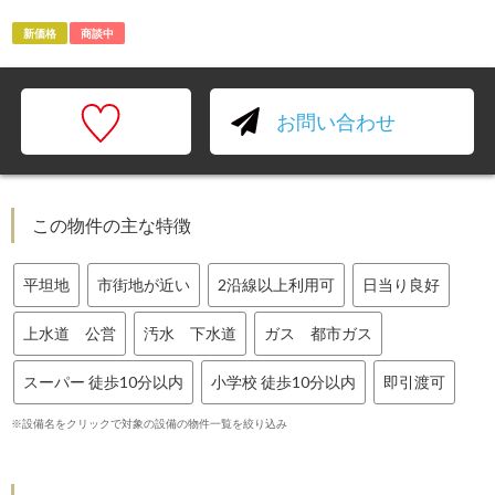
新価格
商談中
お問い合わせ
この物件の主な特徴
平坦地
市街地が近い
2沿線以上利用可
日当り良好
上水道 公営
汚水 下水道
ガス 都市ガス
スーパー 徒歩10分以内
小学校 徒歩10分以内
即引渡可
※設備名をクリックで対象の設備の物件一覧を絞り込み