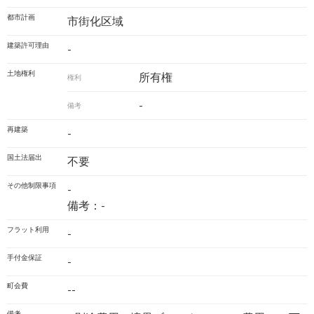
都市計画
市街化区域
建築許可理由
-
土地権利
所有権
権利
-
備考
再建築
-
国土法届出
不要
その他制限事項
-
備考：-
フラット利用
-
手付金保証
-
町会費
--
備考