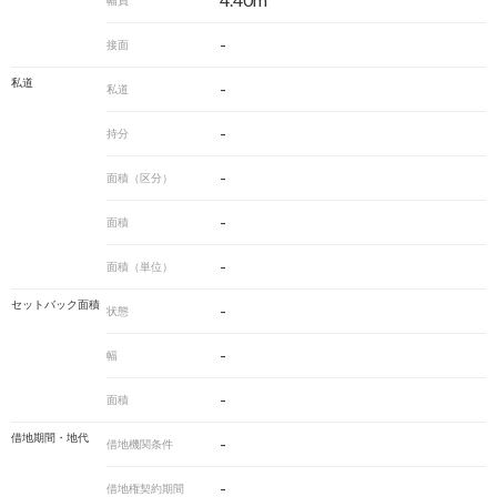
4.40m
幅員
-
接面
私道
-
私道
-
持分
-
面積（区分）
-
面積
-
面積（単位）
セットバック面積
-
状態
-
幅
-
面積
借地期間・地代
-
借地機関条件
-
借地権契約期間