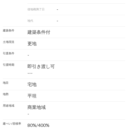
-
借地権満了日
-
地代
建築条件
建築条件付
土地現況
更地
引渡条件
-
引渡時期
即引き渡し可
---
地目
宅地
地勢
平坦
用途地域
商業地域
-
建ぺい/容積率
80%/400%