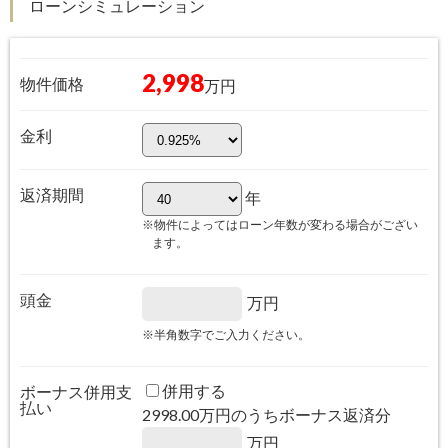
ローンシミュレーション
2,998
物件価格
万円
金利
返済期間
年
※物件によってはローン年数が変わる場合がござい
ます。
頭金
万円
※半角数字でご入力ください。
併用する
ボーナス併用支
払い
2998.00
万円のうちボーナス返済分
万円