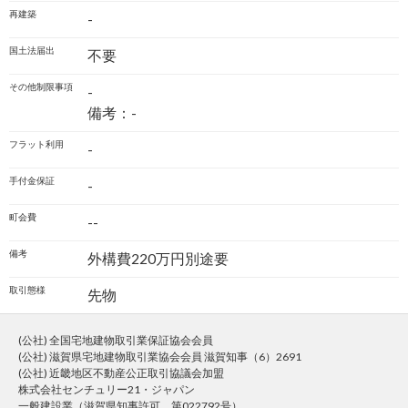
再建築
-
国土法届出
不要
その他制限事項
-
備考：-
フラット利用
-
手付金保証
-
町会費
--
備考
外構費220万円別途要
取引態様
先物
(公社) 全国宅地建物取引業保証協会会員
(公社) 滋賀県宅地建物取引業協会会員 滋賀知事（6）2691
(公社) 近畿地区不動産公正取引協議会加盟
株式会社センチュリー21・ジャパン
一般建設業（滋賀県知事許可、第022792号）