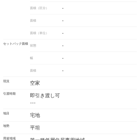
-
面積（区分）
-
面積
-
面積（単位）
セットバック面積
-
状態
-
幅
-
面積
現況
空家
引渡時期
即引き渡し可
---
地目
宅地
地勢
平坦
用途地域