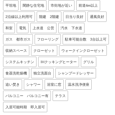
平坦地
閑静な住宅地
市街地が近い
前道6m以上
2沿線以上利用可
階建 2階建
日当り良好
通風良好
和室
電気
上水道 公営
汚水 下水道
ガス 都市ガス
フローリング
駐車可能台数 3台以上可
収納スペース
クローゼット
ウォークインクローゼット
システムキッチン
IHクッキングヒーター
グリル
食器洗乾燥機
独立洗面台
シャンプードレッサー
追い焚き
シャワー
浴室に窓
温水洗浄便座
バルコニー バルコニー有
テラス
入居可能時期 即入居可