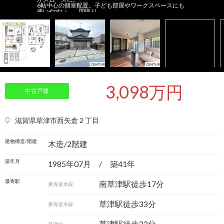
6帖中心の個室配置。子ども部屋やワークスペースにも
使いやすい。 間取り
3,098万円
中古戸建
滋賀県草津市西矢倉２丁目
建物構造/階建
木造/2階建
築年月
1985年07月 / 築41年
最寄駅
南草津駅徒歩17分
東海道本線
草津駅徒歩33分
東海道本線