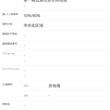
第一種低層住居専用地域
-
建ぺい/容積率
50%/80%
都市計画
市街化区域
建築許可理由
-
建築確認番号
-
リフォーム
-
-
リノベーション
-
-
土地権利
所有権
権利
-
備考
権利金
-