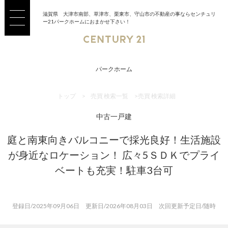
滋賀県 大津市南部、草津市、栗東市、守山市の不動産の事ならセンチュリ
ー21パークホームにおまかせ下さい！
パークホーム
トップ
>
売買 検索一覧
>
売買 検索詳細
中古一戸建
庭と南東向きバルコニーで採光良好！生活施設
が身近なロケーション！ 広々5ＳＤＫでプライ
ベートも充実！駐車3台可
登録日/2025年09月06日 更新日/2026年08月03日 次回更新予定日/随時