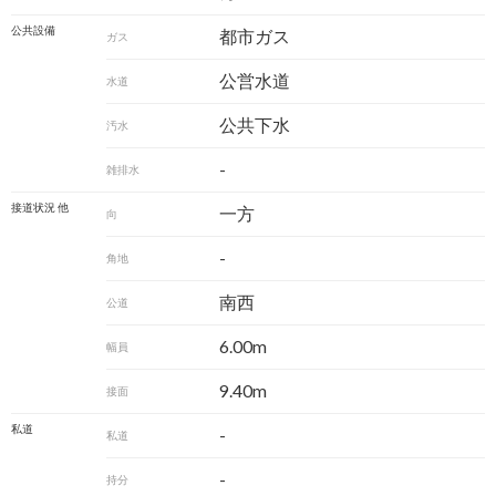
公共設備
都市ガス
ガス
公営水道
水道
公共下水
汚水
-
雑排水
接道状況 他
一方
向
-
角地
南西
公道
6.00m
幅員
9.40m
接面
私道
-
私道
-
持分