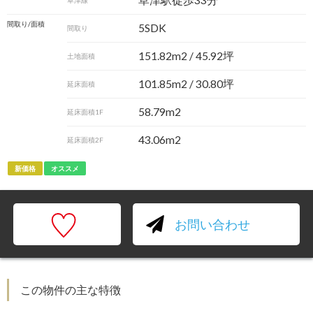
草津駅徒歩33分
草津線
間取り/面積
5SDK
間取り
151.82m
2
/ 45.92坪
土地面積
101.85m
2
/ 30.80坪
延床面積
58.79m2
延床面積1F
43.06m2
延床面積2F
新価格
オススメ
お問い合わせ
この物件の主な特徴