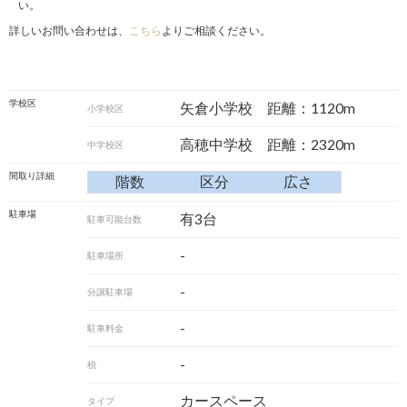
い。
詳しいお問い合わせは、
こちら
よりご相談ください。
学校区
矢倉小学校 距離：1120m
小学校区
高穂中学校 距離：2320m
中学校区
間取り詳細
階数
区分
広さ
駐車場
有3台
駐車可能台数
-
駐車場所
-
分譲駐車場
-
駐車料金
-
税
カースペース
タイプ