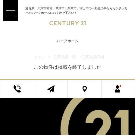
滋賀県 大津市南部、草津市、栗東市、守山市の不動産の事ならセンチュリ
ー21パークホームにおまかせ下さい！
パークホーム
トップ
>
売買 検索一覧
>
売買 検索詳細
この物件は掲載を終了しました