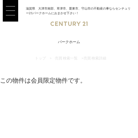
滋賀県 大津市南部、草津市、栗東市、守山市の不動産の事ならセンチュリ
ー21パークホームにおまかせ下さい！
パークホーム
トップ
>
売買 検索一覧
>
売買 検索詳細
この物件は会員限定物件です。