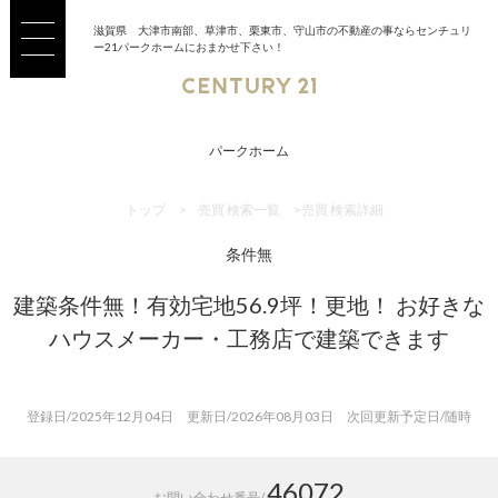
滋賀県 大津市南部、草津市、栗東市、守山市の不動産の事ならセンチュリ
ー21パークホームにおまかせ下さい！
パークホーム
トップ
>
売買 検索一覧
>
売買 検索詳細
条件無
建築条件無！有効宅地56.9坪！更地！ お好きな
ハウスメーカー・工務店で建築できます
登録日/2025年12月04日 更新日/2026年08月03日 次回更新予定日/随時
46072
お問い合わせ番号/