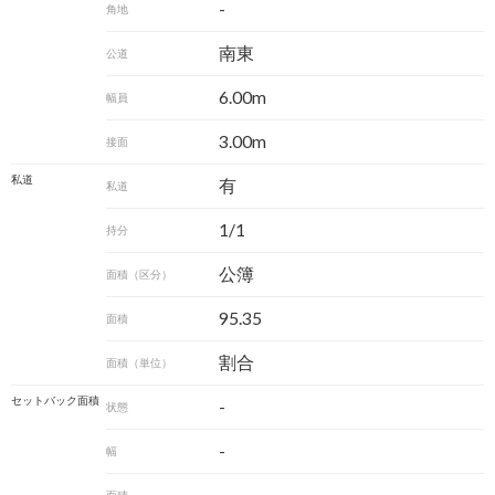
-
角地
南東
公道
6.00m
幅員
3.00m
接面
私道
有
私道
1/1
持分
公簿
面積（区分）
95.35
面積
割合
面積（単位）
セットバック面積
-
状態
-
幅