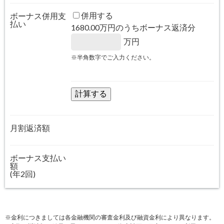
併用する
ボーナス併用支
払い
1680.00
万円のうちボーナス返済分
万円
※半角数字でご入力ください。
月割返済額
ボーナス支払い
額
(年2回)
※金利につきましては各金融機関の審査金利及び融資金利により異なります。