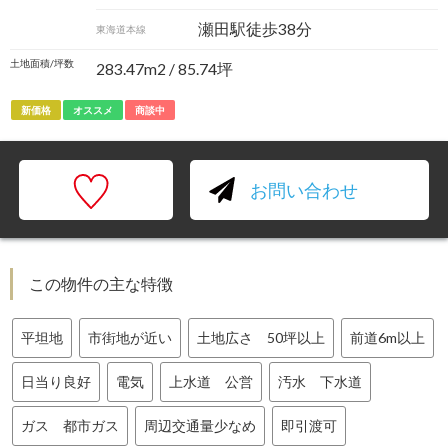
瀬田駅徒歩38分
東海道本線
土地面積/坪数
283.47m
2
/ 85.74坪
新価格
オススメ
商談中
お問い合わせ
この物件の主な特徴
平坦地
市街地が近い
土地広さ 50坪以上
前道6m以上
日当り良好
電気
上水道 公営
汚水 下水道
ガス 都市ガス
周辺交通量少なめ
即引渡可