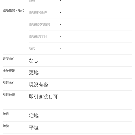
-
面積
借地期間・地代
-
借地機関条件
-
借地権契約期間
-
借地権満了日
-
地代
建築条件
なし
土地現況
更地
引渡条件
現況有姿
引渡時期
即引き渡し可
---
地目
宅地
地勢
平坦