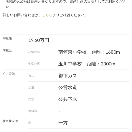
実際の返済額は結果と異なりますので、資産計画の目安としてご利用くださ
い。
詳しいお問い合わせは、
こちら
よりご相談ください。
坪単価
19.60万円
学校区
南笠東小学校 距離：1680m
小学校区
玉川中学校 距離：2300m
中学校区
公共設備
都市ガス
ガス
公営水道
水道
公共下水
汚水
-
雑排水
接道状況 他
一方
向