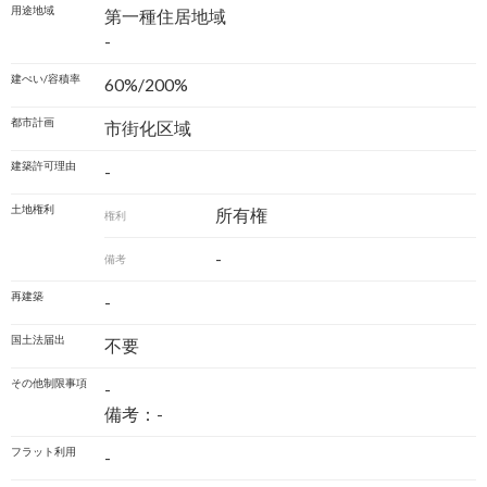
用途地域
第一種住居地域
-
建ぺい/容積率
60%/200%
都市計画
市街化区域
建築許可理由
-
土地権利
所有権
権利
-
備考
再建築
-
国土法届出
不要
その他制限事項
-
備考：-
フラット利用
-