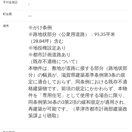
手付金保証
-
町会費
--
備考
※がけ条例
※路地状部分（公衆用道路）：95.35平米
（28.84坪）含む
※地役権設定あり
※都市計画道路あり
（既存不適格について）
本物件は、敷地が道路に接する部分（路地状部
分）の幅員が、滋賀県建築基準条例第3条の規
定に適合しておらず、同条例における既存不適
格建築物です。前項の規定にかかわらず、本物
件を「専用住宅」として使用する場合に限り、
同条例第36条の3第2項の緩和規定が適用され、
再建築が可能です。（草津市都市計画部建築政
策課より聴取）