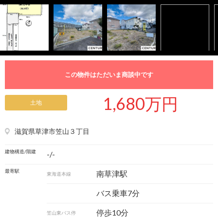
この物件はただいま商談中です
1,680万円
土地
滋賀県草津市笠山３丁目
建物構造/階建
-/-
最寄駅
南草津駅
東海道本線
バス乗車7分
停歩10分
笠山東バス停