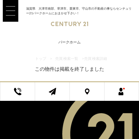
滋賀県 大津市南部、草津市、栗東市、守山市の不動産の事ならセンチュリ
ー21パークホームにおまかせ下さい！
パークホーム
トップ
>
売買 検索一覧
>
売買 検索詳細
この物件は掲載を終了しました