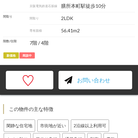
膳所本町駅徒歩10分
京阪電気鉄道石坂線
間取り
2LDK
間取り
56.41m
2
専有面積
階数/住階
7階 / 4階
新価格
商談中
お問い合わせ
この物件の主な特徴
閑静な住宅地
市街地が近い
2沿線以上利用可