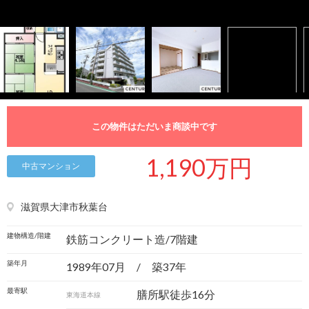
この物件はただいま商談中です
1,190万円
中古マンション
滋賀県大津市秋葉台
建物構造/階建
鉄筋コンクリート造/7階建
築年月
1989年07月 / 築37年
最寄駅
膳所駅徒歩16分
東海道本線