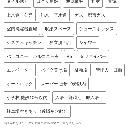
タイル貼り
日当り良好
通風良好
和室
電気
上水道 公営
汚水 下水道
ガス 都市ガス
室内洗濯機置場
収納スペース
シューズボックス
システムキッチン
独立洗面台
シャワー
バルコニー バルコニー有
BS
光ファイバー
エレベーター
バイク置き場
駐輪場
管理人 日勤
オートロック
スーパー 徒歩10分以内
小学校 徒歩10分以内
入居可能時期 即入居可
駐車場空きあり（近隣を含む）
※設備名をクリックで対象の設備の物件一覧を絞り込み