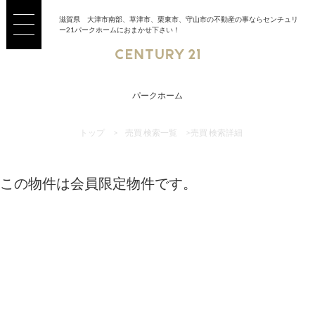
滋賀県 大津市南部、草津市、栗東市、守山市の不動産の事ならセンチュリ
ー21パークホームにおまかせ下さい！
パークホーム
トップ
>
売買 検索一覧
>
売買 検索詳細
この物件は会員限定物件です。