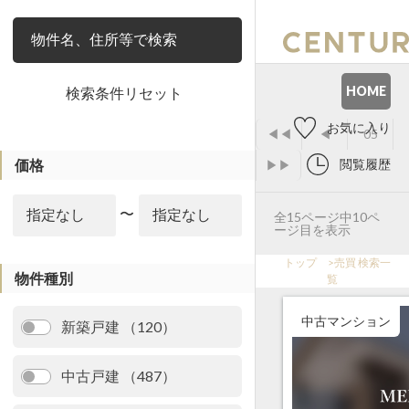
絞り込み
HOME
検索条件リセット
お気に入り
◀◀
◀
05
価格
閲覧履歴
▶▶
〜
全15ページ中10ペ
ージ目を表示
トップ
>
売買 検索一
物件種別
覧
中古マンション
新築戸建 （120）
中古戸建 （487）