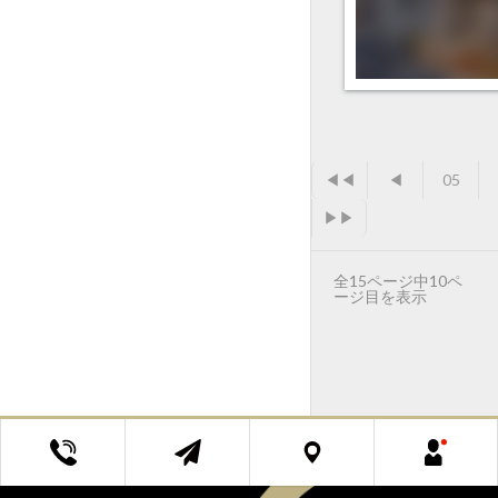
◀◀
◀
05
▶▶
全15ページ中10ペ
ージ目を表示