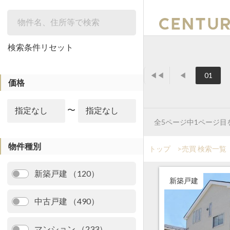
絞り込み
検索条件リセット
◀◀
◀
01
価格
〜
全5ページ中1ページ目
物件種別
トップ
>
売買 検索一覧
新築戸建 （120）
新築戸建
中古戸建 （490）
マンション （233）