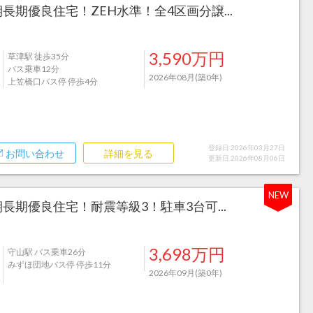
長期優良住宅！ZEH水準！全4区画分譲...
3,590万円
草津駅 徒歩35分
バス乗車12分
2026年08月(築0年)
上笠橋口バス停 停歩4分
登録日 2026年03月27日
お問い合わせ
詳細を見る
更新日 2026年08月06日
NEW
長期優良住宅！耐震等級3！駐車3台可...
3,698万円
守山駅 バス乗車26分
みずほ団地バス停 停歩11分
2026年09月(築0年)