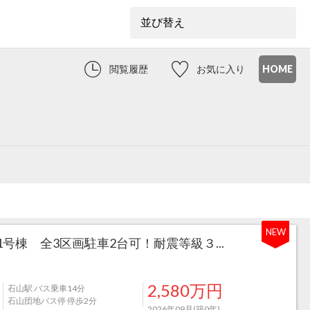
閲覧履歴
お気に入り
HOME
NEW
棟 全3区画駐車2台可！耐震等級３...
2,580万円
石山駅 バス乗車14分
石山団地バス停 停歩2分
2026年09月(築0年)