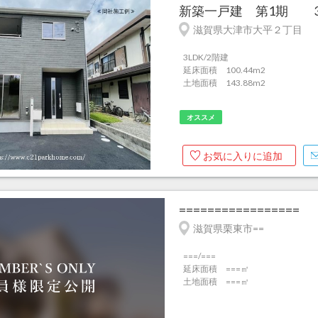
新築一戸建 第1期 3号
滋賀県大津市大平２丁目
3LDK/2階建
延床面積 100.44m
2
土地面積 143.88m
2
オススメ
お気に入りに追加
=================
滋賀県栗東市==
===/===
延床面積 ===㎡
土地面積 ===㎡