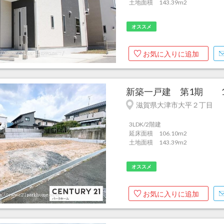
土地面積 143.39m
2
オススメ
お気に入りに追加
新築一戸建 第1期 1号
滋賀県大津市大平２丁目
3LDK/2階建
延床面積 106.10m
2
土地面積 143.39m
2
オススメ
お気に入りに追加