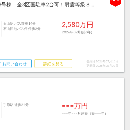
棟 全3区画駐車2台可！耐震等級３...
2,580万円
石山駅 バス乗車14分
石山団地バス停 停歩2分
2026年09月(築0年)
登録日 2026年07月16日
お問い合わせ
詳細を見る
更新日 2026年08月07日
===万円
手原駅 徒歩24分
===年===月建築（築===年）