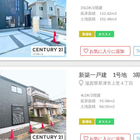
3SLDK/2階建
延床面積 112.62m
2
土地面積 132.48m
2
新価格
オススメ
お気に入りに追加
新築一戸建 1号地 3期
滋賀県草津市上笠４丁目
4LDK/2階建
延床面積 91.08m
2
土地面積 86.05m
2
新価格
オススメ
お気に入りに追加