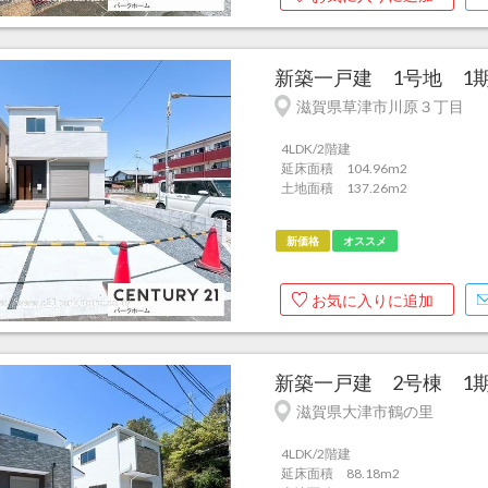
新築一戸建 1号地 1期
滋賀県草津市川原３丁目
4LDK/2階建
延床面積 104.96m
2
土地面積 137.26m
2
新価格
オススメ
お気に入りに追加
新築一戸建 2号棟 1期
滋賀県大津市鶴の里
4LDK/2階建
延床面積 88.18m
2