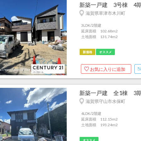
新築一戸建 3号棟 4期
滋賀県草津市木川町
3LDK/2階建
延床面積 102.68m
2
土地面積 131.74m
2
新価格
オススメ
お気に入りに追加
新築一戸建 全1棟 3期
滋賀県守山市水保町
4LDK/2階建
延床面積 112.15m
2
土地面積 193.24m
2
オススメ