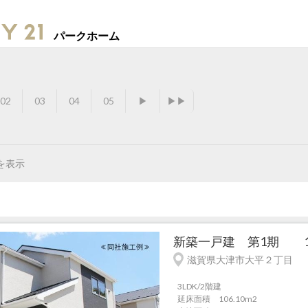
パークホーム
02
03
04
05
▶
▶▶
を表示
新築一戸建 第1期 1号
滋賀県大津市大平２丁目
3LDK/2階建
延床面積 106.10m
2