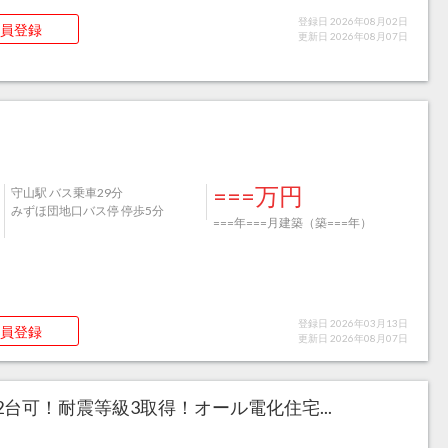
登録日 2026年08月02日
員登録
更新日 2026年08月07日
===万円
守山駅 バス乗車29分
みずほ団地口バス停 停歩5分
===年===月建築（築===年）
登録日 2026年03月13日
員登録
更新日 2026年08月07日
台可！耐震等級3取得！オール電化住宅...