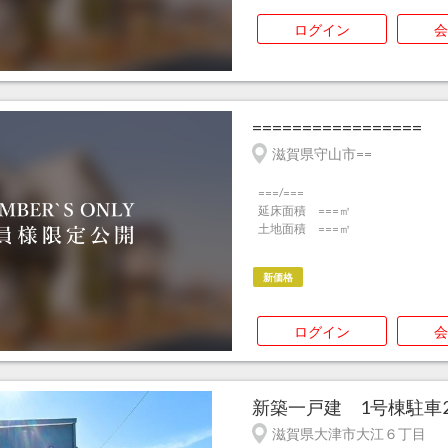
ログイン
会
=================
滋賀県守山市==
===/===
延床面積 ===㎡
土地面積 ===㎡
新価格
ログイン
会
新築一戸建 1号棟駐車2
滋賀県大津市大江６丁目