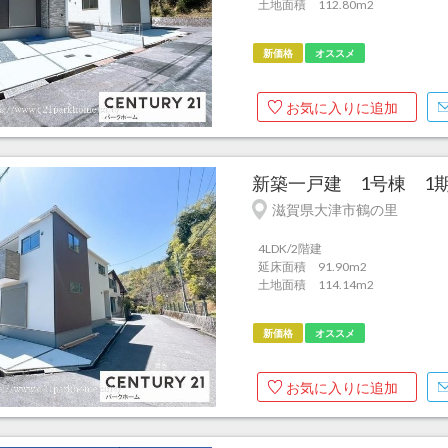
土地面積 112.80m
2
新価格
オススメ
お気に入りに追加
新築一戸建 1号棟 1期
滋賀県大津市鶴の里
4LDK/2階建
延床面積 91.90m
2
土地面積 114.14m
2
新価格
オススメ
お気に入りに追加