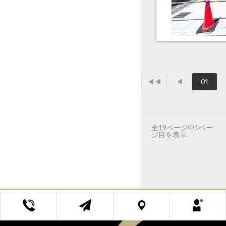
◀◀
◀
01
全19ページ中1ペー
ジ目を表示