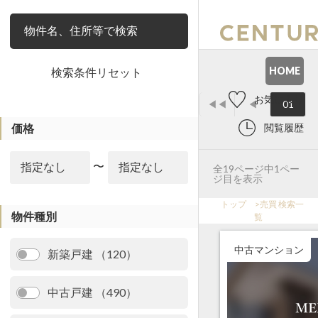
絞り込み
HOME
検索条件リセット
お気に入り
◀◀
◀
01
価格
閲覧履歴
〜
全19ページ中1ペー
ジ目を表示
トップ
>
売買 検索一
物件種別
覧
中古マンション
新築戸建 （120）
中古戸建 （490）