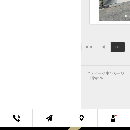
◀◀
◀
01
全7ページ中1ページ
目を表示