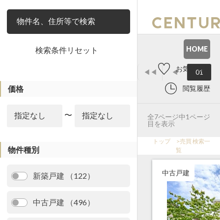
絞り込み
HOME
検索条件リセット
お気に入り
◀◀
◀
01
価格
閲覧履歴
〜
全7ページ中1ページ
目を表示
トップ
>
売買 検索一
物件種別
覧
中古戸建
新築戸建 （122）
中古戸建 （496）