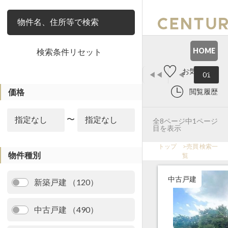
絞り込み
HOME
検索条件リセット
お気に入り
◀◀
◀
01
価格
閲覧履歴
〜
全8ページ中1ページ
目を表示
トップ
>
売買 検索一
物件種別
覧
中古戸建
新築戸建 （120）
中古戸建 （490）