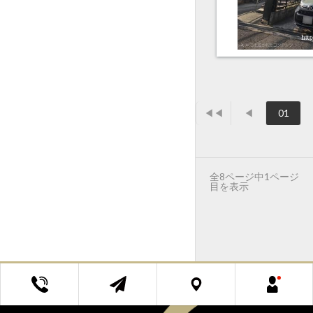
◀◀
◀
01
全8ページ中1ページ
目を表示