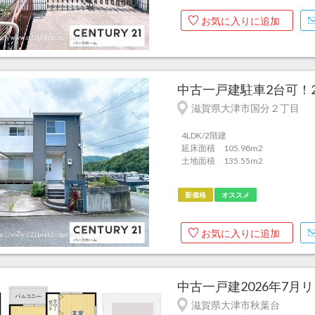
お気に入りに追加
中古一戸建駐車2台可！2
滋賀県大津市国分２丁目
4LDK/2階建
延床面積 105.98m
2
土地面積 135.55m
2
新価格
オススメ
お気に入りに追加
中古一戸建2026年7月
滋賀県大津市秋葉台