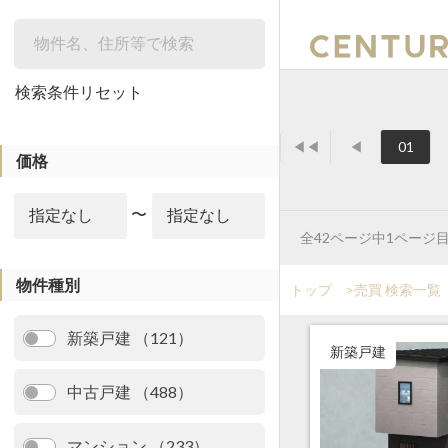
絞り込み
検索条件リセット
◀◀
◀
01
価格
〜
全42ページ中1ページ
物件種別
トップ
>
売買 検索一覧
新築戸建 （121）
新築戸建
中古戸建 （488）
マンション （233）