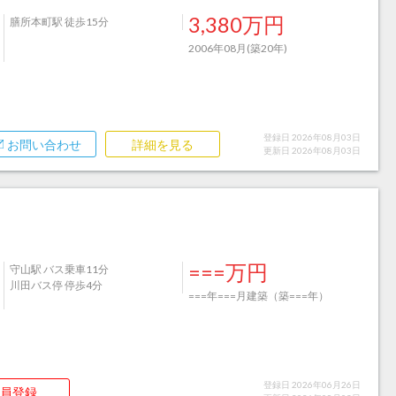
3,380万円
膳所本町駅 徒歩15分
2006年08月(築20年)
登録日 2026年08月03日
お問い合わせ
詳細を見る
更新日 2026年08月03日
===万円
守山駅 バス乗車11分
川田バス停 停歩4分
===年===月建築（築===年）
登録日 2026年06月26日
員登録