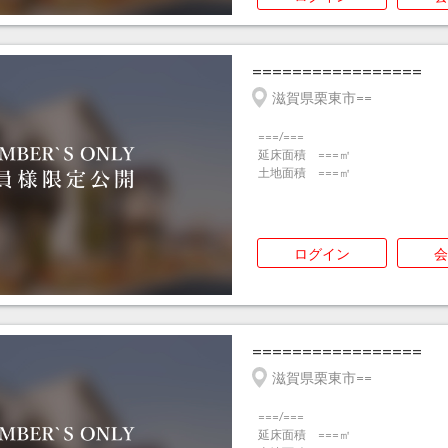
=================
滋賀県栗東市==
===/===
延床面積 ===㎡
土地面積 ===㎡
ログイン
会
=================
滋賀県栗東市==
===/===
延床面積 ===㎡