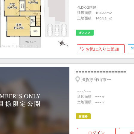
4LDK/2階建
延床面積 104.33m
2
土地面積 146.31m
2
オススメ
お気に入りに追加
=================
滋賀県守山市==
===/===
延床面積 ===㎡
土地面積 ===㎡
新価格
ログイン
会