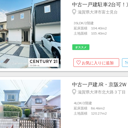
中古一戸建駐車2台可！京
滋賀県大津市富士見台
3SLDK/2階建
延床面積 104.40m
2
土地面積 105.40m
2
オススメ
お気に入りに追加
中古一戸建JR・京阪2
滋賀県大津市北大路３丁目
4LDK/2階建
延床面積 86.46m
2
土地面積 120.27m
2