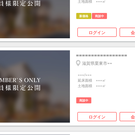
土地面積 ===㎡
新価格
商談中
ログイン
会
=================
滋賀県栗東市==
===/===
延床面積 ===㎡
土地面積 ===㎡
商談中
ログイン
会