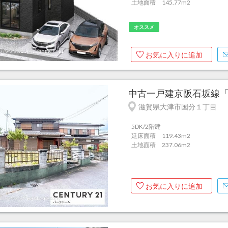
土地面積 145.77m
2
オススメ
お気に入りに追加
中古一戸建京阪石坂線「石山
滋賀県大津市国分１丁目
5DK/2階建
延床面積 119.43m
2
土地面積 237.06m
2
お気に入りに追加