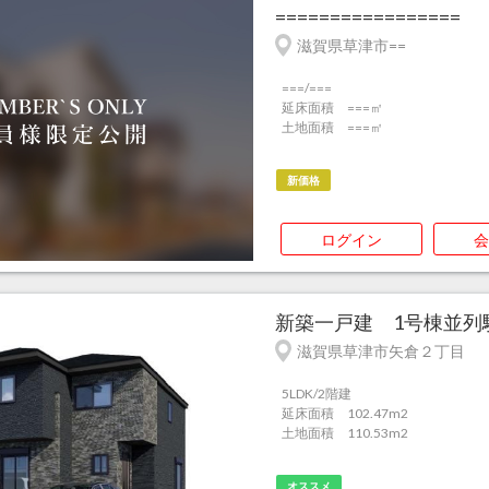
=================
滋賀県草津市==
===/===
延床面積 ===㎡
土地面積 ===㎡
新価格
ログイン
会
新築一戸建 1号棟並列駐
滋賀県草津市矢倉２丁目
5LDK/2階建
延床面積 102.47m
2
土地面積 110.53m
2
オススメ