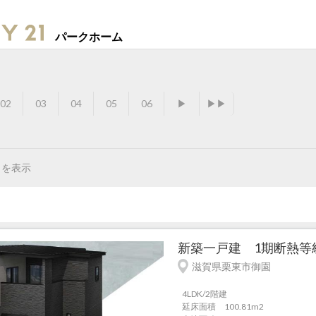
パークホーム
02
03
04
05
06
▶
▶▶
目を表示
新築一戸建 1期断熱等級
滋賀県栗東市御園
4LDK/2階建
延床面積 100.81m
2