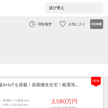
閲覧履歴
お気に入り
HOME
NEW
6×IoTを搭載！長期優良住宅！耐震等...
3,580万円
草津駅 バス乗車16分
中村バス停 停歩6分
2026年10月(築0年)