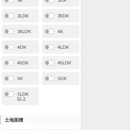
3LDK
3SDK
3SLDK
4K
4DK
4LDK
4SDK
4SLDK
5K
5DK
5LDK
以上
土地面積