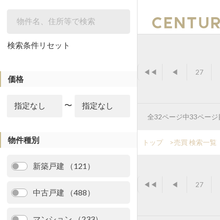
絞り込み
検索条件リセット
◀◀
◀
27
価格
〜
全32ページ中33ペー
物件種別
トップ
>
売買 検索一覧
新築戸建 （121）
◀◀
◀
27
中古戸建 （488）
マンション （233）