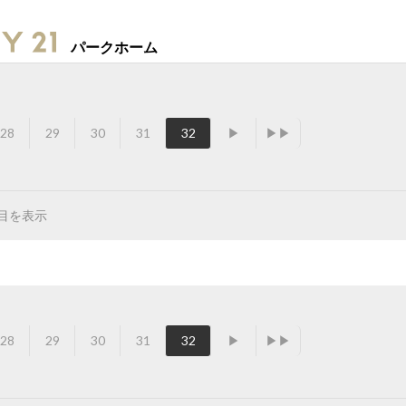
パークホーム
28
29
30
31
32
▶
▶▶
ジ目を表示
28
29
30
31
32
▶
▶▶