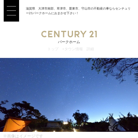
滋賀県 大津市南部、草津市、栗東市、守山市の不動産の事ならセンチュリ
ー21パークホームにおまかせ下さい！
パークホーム
トップ
>
タウン情報 詳細
※画像はイメージです