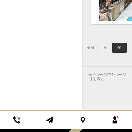
◀◀
◀
01
全2ページ中1ページ
目を表示