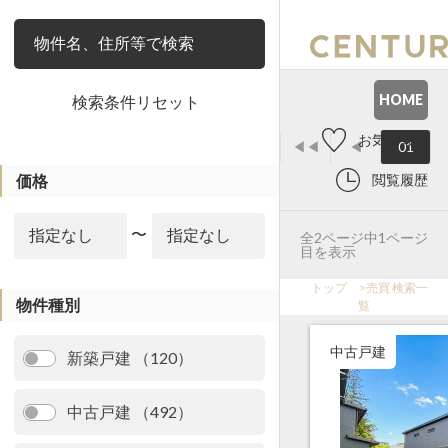
絞り込み
HOME
検索条件リセット
お気に入り
◀◀
◀
01
価格
閲覧履歴
〜
全2ページ中1ページ
目を表示
トップ
>
売買 検索一
物件種別
覧
中古戸建
新築戸建 （120）
中古戸建 （492）